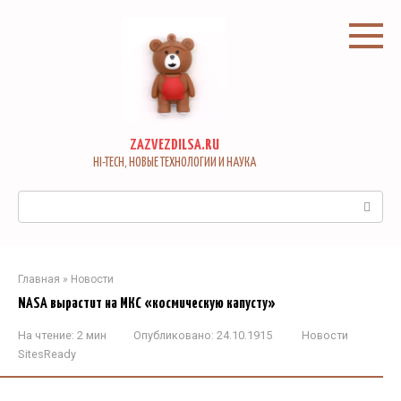
Перейти
к
контенту
ZAZVEZDILSA.RU
HI-TECH, НОВЫЕ ТЕХНОЛОГИИ И НАУКА
Поиск:
Главная
»
Новости
NASA вырастит на МКС «космическую капусту»
На чтение:
2 мин
Опубликовано:
24.10.1915
Новости
SitesReady