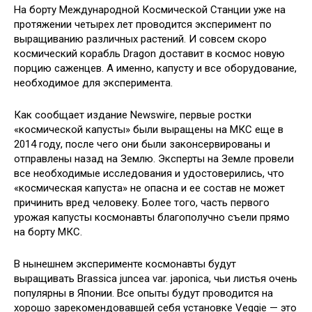
На борту Международной Космической Станции уже на
протяжении четырех лет проводится эксперимент по
выращиванию различных растений. И совсем скоро
космический корабль Dragon доставит в космос новую
порцию саженцев. А именно, капусту и все оборудование,
необходимое для
эксперимента.
Как сообщает издание Newswire, первые ростки
«космической капусты» были выращены на МКС еще в
2014 году, после чего они были законсервированы и
отправлены назад на Землю. Эксперты на Земле провели
все необходимые исследования и удостоверились, что
«космическая капуста» не опасна и ее состав не может
причинить вред человеку. Более того, часть первого
урожая капусты космонавты благополучно съели прямо
на борту МКС.
В нынешнем эксперименте космонавты будут
выращивать Brassica juncea var. japonica, чьи листья очень
популярны в Японии. Все опыты будут проводится на
хорошо зарекомендовавшей себя установке Veggie — это