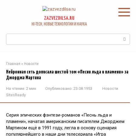
Перейти
к
контенту
ZAZVEZDILSA.RU
HI-TECH, НОВЫЕ ТЕХНОЛОГИИ И НАУКА
Поиск:
Главная
»
Новости
Нейронная сеть дописала шестой том «Песни льда и пламени» за
Джорджа Мартина
На чтение:
2 мин
Опубликовано:
23.08.1953
Новости
SitesReady
Серия эпических фэнтези-романов «Песнь льда и
пламени», начатая американским писателем Джорджем
Мартином ещё в 1991 году, легла в основу сценария
популярнейшего в наши дни телесериала «Игра