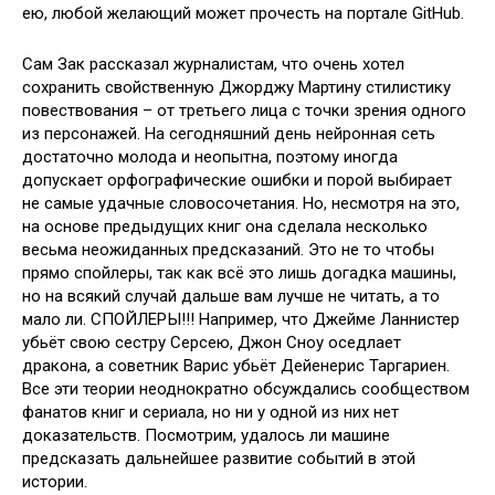
ею, любой желающий может прочесть на портале GitHub.
Сам Зак рассказал журналистам, что очень хотел
сохранить свойственную Джорджу Мартину стилистику
повествования – от третьего лица с точки зрения одного
из персонажей. На сегодняшний день нейронная сеть
достаточно молода и неопытна, поэтому иногда
допускает орфографические ошибки и порой выбирает
не самые удачные словосочетания. Но, несмотря на это,
на основе предыдущих книг она сделала несколько
весьма неожиданных предсказаний. Это не то чтобы
прямо спойлеры, так как всё это лишь догадка машины,
но на всякий случай дальше вам лучше не читать, а то
мало ли. СПОЙЛЕРЫ!!! Например, что Джейме Ланнистер
убьёт свою сестру Серсею, Джон Сноу оседлает
дракона, а советник Варис убьёт Дейенерис Таргариен.
Все эти теории неоднократно обсуждались сообществом
фанатов книг и сериала, но ни у одной из них нет
доказательств. Посмотрим, удалось ли машине
предсказать дальнейшее развитие событий в этой
истории.