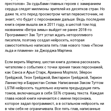
престолов». За судьбами главных героев с замиранием
сердца следят миллионы
зрителей из десятков стран. Но
даже те, кто перед просмотром читал первоисточник, не
знает, что будет с персонажами дальше. Ведь последняя
книга серии вышла аж в 2011 году, а шестой том под
названием «Ветра зимы» выйдет не ранее 2018-го.
Программист Зак Тутт устал ждать неторопливого
писателя, поэтому создал нейросеть, которая
самостоятельно написала пять глав нового тома «Песни
льда и пламени» за Джорджа Мартина.
Если верить Мартину, шестая книга должна рассказать
читателям о событиях с точки зрения таких персонажей,
как Санса и Арья Старк, Арианна Мортелл, Эйерон
Грейджой, Теон Грейджой, Виктарион Грейджой, Тирион
Ланнистер и Барристан Селми. Написанная Заком Туттом
LSTM-нейросеть тщательно изучила предыдущие пять
томов, включающих в себя 5376 страниц текста. Каждая
глава новой книги начинается с имени персонажа,
которое задал программист, а в остальном нейросеть ни
в чём себя не ограничивала. Все пять глав, написанные