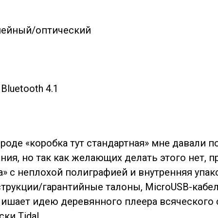
инейный/оптический
Bluetooth 4.1
вроде «коробка тут стандартная» мне давали по
ния, но так как желающих делать этого нет, п
» с неплохой полиграфией и внутренняя упако
струкции/гарантийные талоны, MicroUSB-кабе
 лишает идею деревянного плеера всяческого
ки Tidal.