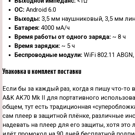
Выходной импеданс:
<1Ω
ОС:
Android 6.0
Выходы:
3,5 мм наушниковый, 3,5 мм л
Батарея:
4000 мА/ч
Время работы от одного заряда:
~ 8 ч
Время зарядки:
~ 5 ч
Беспроводные модули:
WiFi 802.11 ABGN, 
Упаковка и комплект поставки
Если бы за каждый раз, когда я пишу что-то 
A&K AK70 Mk II для портативного использова
общем, тут есть традиционная «суперобложка
сам плеер в защитной плёнке, различные ин
надевать на плеер для его защиты, хотя это
идёт промокод на 90 дней бесплатной подпис