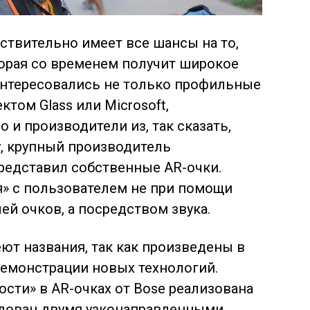
ствительно имеет все шансы на то,
торая со временем получит широкое
интересовались не только профильные
ктом Glass или Microsoft,
но и производители
из, так сказать,
, крупный производитель
редставил собственные AR-очки.
я» с пользователем не при помощи
й очков, а посредством звука.
ют названия, так как произведены в
емонстрации новых технологий.
сти» в AR-очках от Bose реализована
удован двумя узконаправленными