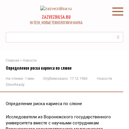
Перейти
к
контенту
ZAZVEZDILSA.RU
HI-TECH, НОВЫЕ ТЕХНОЛОГИИ И НАУКА
Поиск:
Главная
»
Новости
Определение риска кариеса по слюне
На чтение:
1 мин
Опубликовано:
17.12.1963
Новости
SitesReady
Определение риска кариеса по слюне
Исследователи из Воронежского государственного
университета вместе с научными сотрудникам