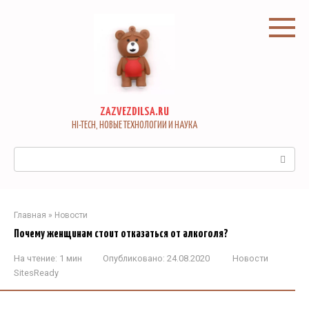
Перейти
к
контенту
ZAZVEZDILSA.RU
HI-TECH, НОВЫЕ ТЕХНОЛОГИИ И НАУКА
Поиск:
Главная
»
Новости
Почему женщинам стоит отказаться от алкоголя?
На чтение:
1 мин
Опубликовано:
24.08.2020
Новости
SitesReady