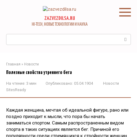
Перейти
к
контенту
ZAZVEZDILSA.RU
HI-TECH, НОВЫЕ ТЕХНОЛОГИИ И НАУКА
Поиск:
Главная
»
Новости
Полезные свойства утреннего бега
На чтение:
3 мин
Опубликовано:
05.04.1904
Новости
SitesReady
Каждая женщина, мечтая об идеальной фигуре, рано или
поздно приходит к мысли, что пора бы начать
заниматься спортом. Самым распространенным видом
спорта в таких ситуациях является бег. Причиной его
популярности среди стремящихся к стройности женщин