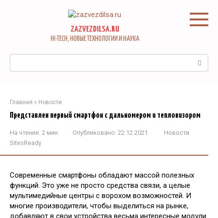
Перейти
к
контенту
ZAZVEZDILSA.RU
HI-TECH, НОВЫЕ ТЕХНОЛОГИИ И НАУКА
Поиск:
Главная
»
Новости
Представлен первый смартфон с дальномером и тепловизором
На чтение:
2 мин
Опубликовано:
22.12.2021
Новости
SitesReady
Современные смартфоны обладают массой полезных
функций. Это уже не просто средства связи, а целые
мультимедийные центры с ворохом возможностей. И
многие производители, чтобы выделиться на рынке,
добавляют в свои устройства весьма интересные модули.