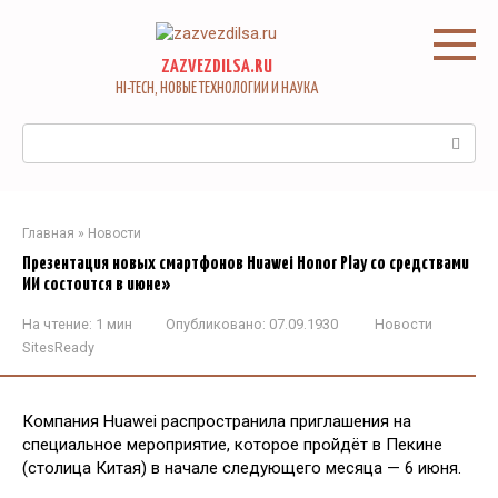
Перейти
к
контенту
ZAZVEZDILSA.RU
HI-TECH, НОВЫЕ ТЕХНОЛОГИИ И НАУКА
Поиск:
Главная
»
Новости
Презентация новых смартфонов Huawei Honor Play со средствами
ИИ состоится в июне»
На чтение:
1 мин
Опубликовано:
07.09.1930
Новости
SitesReady
Компания Huawei распространила приглашения на
специальное мероприятие, которое пройдёт в Пекине
(столица Китая) в начале следующего месяца — 6 июня.