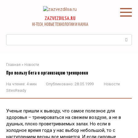
Перейти
к
контенту
ZAZVEZDILSA.RU
HI-TECH, НОВЫЕ ТЕХНОЛОГИИ И НАУКА
Поиск:
Главная
»
Новости
Про пользу бега и организацию тренировки
На чтение:
4 мин
Опубликовано:
28.05.1999
Новости
SitesReady
Ученые пришли к выводу, что самое полезное для
здоровья – тренироваться на свежем воздухе, а не в
душных, плохо проветриваемых залах. Но если в
холодное время года у нас выбор небольшой, то с
наступлением весны все меняется. И если силовые