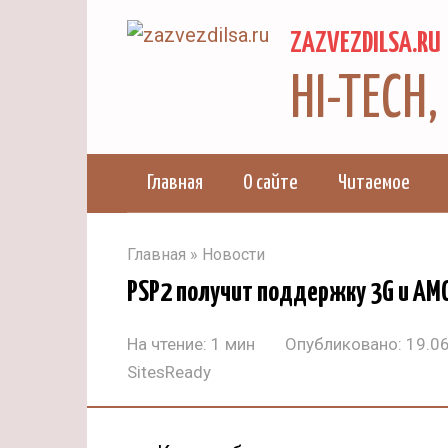
Перейти
ZAZVEZDILSA.RU
к
контенту
HI-TECH
Главная
О сайте
Читаемое
Главная
»
Новости
PSP2 получит поддержку 3G и AM
На чтение:
1 мин
Опубликовано:
19.0
SitesReady