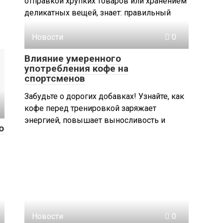
отправкой хрупких товаров или хранением
деликатных вещей, знает: правильный
Новости
0
Влияние умеренного
употребления кофе на
спортсменов
Забудьте о дорогих добавках! Узнайте, как
кофе перед тренировкой заряжает
энергией, повышает выносливость и
о
Новости
0