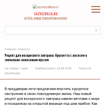
Перейти
к
контенту
ZAZVEZDILSA.RU
HI-TECH, НОВЫЕ ТЕХНОЛОГИИ И НАУКА
Поиск:
Главная
»
Новости
Рецепт для воскресного завтрака: брускетта с лососем и
свекольно-кокосовым муссом
На чтение:
1 мин
Опубликовано:
24.06.1918
Новости
SitesReady
В преддверии лета предлагаем впустить курортное
настроение в свою повседневную жизнь. Наш новый
рецепт для воскресного завтрака навеян мечтами о море
и посиделках на открытой веранде под шум прибоя. Как