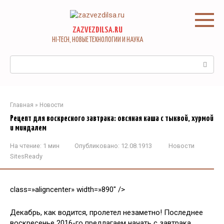
Перейти
к
контенту
ZAZVEZDILSA.RU
HI-TECH, НОВЫЕ ТЕХНОЛОГИИ И НАУКА
Поиск:
Главная
»
Новости
Рецепт для воскресного завтрака: овсяная каша с тыквой, хурмой
и миндалем
На чтение:
1 мин
Опубликовано:
12.08.1913
Новости
SitesReady
class=»aligncenter» width=»890″ />
Декабрь, как водится, пролетел незаметно! Последнее
воскресенье 2016-го предлагаем начать с завтрака,