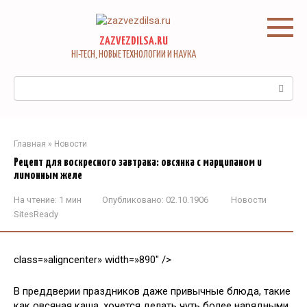
Перейти
к
контенту
ZAZVEZDILSA.RU
HI-TECH, НОВЫЕ ТЕХНОЛОГИИ И НАУКА
Поиск:
Главная
»
Новости
Рецепт для воскресного завтрака: овсянка с марципаном и
лимонным желе
На чтение:
1 мин
Опубликовано:
02.10.1906
Новости
SitesReady
class=»aligncenter» width=»890″ />
В преддверии праздников даже привычные блюда, такие
как овсяная каша, хочется делать чуть более нарядными,