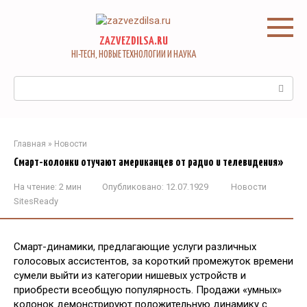
Перейти
к
контенту
ZAZVEZDILSA.RU
HI-TECH, НОВЫЕ ТЕХНОЛОГИИ И НАУКА
Поиск:
Главная
»
Новости
Смарт-колонки отучают американцев от радио и телевидения»
На чтение:
2 мин
Опубликовано:
12.07.1929
Новости
SitesReady
Смарт-динамики, предлагающие услуги различных
голосовых ассистентов, за короткий промежуток времени
сумели выйти из категории нишевых устройств и
приобрести всеобщую популярность. Продажи «умных»
колонок демонстрируют положительную динамику с