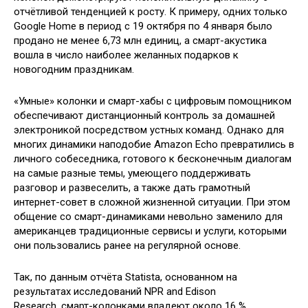
отчётливой тенденцией к росту. К примеру, одних только
Google Home в период с 19 октября по 4 января было
продано не менее 6,73 млн единиц, а смарт-акустика
вошла в число наиболее желанных подарков к
новогодним праздникам.
«Умные» колонки и смарт-хабы с цифровым помощником
обеспечивают дистанционный контроль за домашней
электроникой посредством устных команд. Однако для
многих динамики наподобие Amazon Echo превратились в
личного собеседника, готового к бесконечным диалогам
на самые разные темы, умеющего поддерживать
разговор и развеселить, а также дать грамотный
интернет-совет в сложной жизненной ситуации. При этом
общение со смарт-динамиками невольно заменило для
американцев традиционные сервисы и услуги, которыми
они пользовались ранее на регулярной основе.
Так, по данным отчёта Statista, основанном на
результатах исследований NPR and Edison
Research, смарт-колонками владеют около 16 %