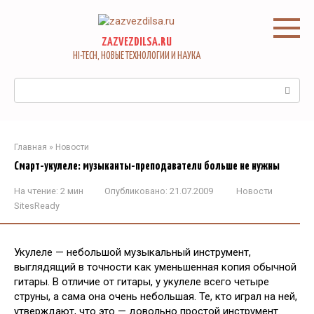
Перейти
к
контенту
ZAZVEZDILSA.RU
HI-TECH, НОВЫЕ ТЕХНОЛОГИИ И НАУКА
Поиск:
Главная
»
Новости
Смарт-укулеле: музыканты-преподаватели больше не нужны
На чтение:
2 мин
Опубликовано:
21.07.2009
Новости
SitesReady
Укулеле — небольшой музыкальный инструмент,
выглядящий в точности как уменьшенная копия обычной
гитары. В отличие от гитары, у укулеле всего четыре
струны, а сама она очень небольшая. Те, кто играл на ней,
утверждают, что это — довольно простой инструмент.