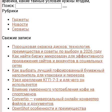
арабика, какие тайные условия нужны ягодам,
Поиск:
Рубрики
Гаджеты
Новости
Сервисы
Свежие записи
Порошковая окраска дисков: технология,
преимущества и советы по выбору в 2026 году
Как найти биржу микрозадач для эффективного
продвижения сайтов и аккаунтов в социальных
сетях
Как выбрать лучший гофрированный бумажный
наполнитель для упаковки и переезда
Узел крепления КГП-7-3 и для чего он
используется
Влияние умеренного употребления кофе на
спортсменов
Convertio — универсальный онлайн-конвертер
файлов и документов
OpenShot особенности и преимущества