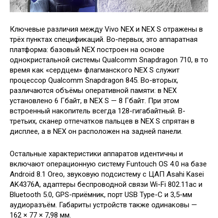
Ключевые различия между Vivo NEX и NEX S отражены в
трёх пунктах спецификаций. Во-первых, это аппаратная
платформа: базовый NEX построен на основе
однокристальной системы Qualcomm Snapdragon 710, в то
время как «сердцем» флагманского NEX S служит
процессор Qualcomm Snapdragon 845. Во-вторых,
различаются объёмы оперативной памяти: в NEX
установлено 6 Гбайт, в NEX S — 8 Гбайт. При этом
встроенный накопитель всегда 128-гигабайтный. В-
третьих, сканер отпечатков пальцев в NEX S спрятан в
дисплее, а в NEX он расположен на задней панели.
Остальные характеристики аппаратов идентичны и
включают операционную систему Funtouch OS 4.0 на базе
Android 8.1 Oreo, звуковую подсистему с ЦАП Asahi Kasei
AK4376A, адаптеры беспроводной связи Wi-Fi 802.11ac и
Bluetooth 5.0, GPS-приёмник, порт USB Type-C и 3,5-мм
аудиоразъём. Габариты устройств также одинаковы —
162 × 77 × 7,98 мм.