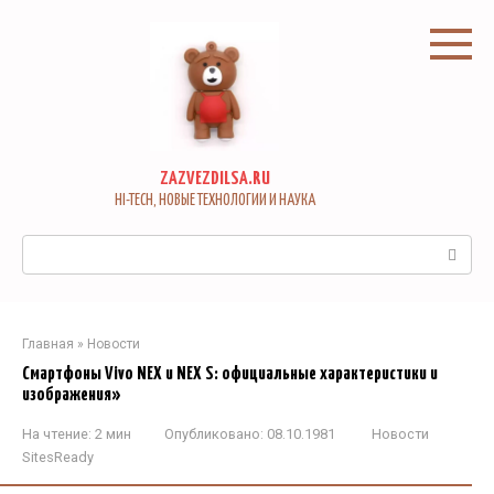
Перейти
к
контенту
ZAZVEZDILSA.RU
HI-TECH, НОВЫЕ ТЕХНОЛОГИИ И НАУКА
Поиск:
Главная
»
Новости
Смартфоны Vivo NEX и NEX S: официальные характеристики и
изображения»
На чтение:
2 мин
Опубликовано:
08.10.1981
Новости
SitesReady