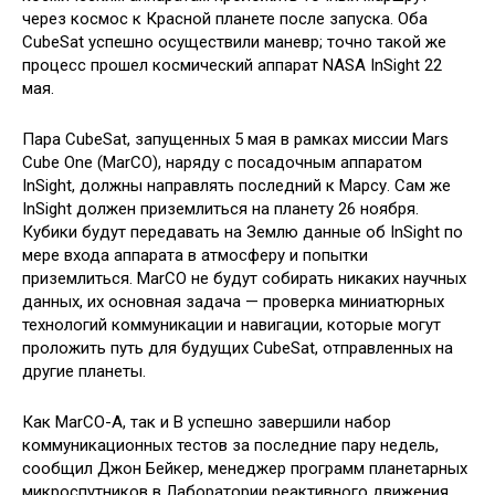
через космос к Красной планете после запуска.
Оба
CubeSat успешно осуществили маневр; точно такой же
процесс прошел космический аппарат NASA InSight 22
мая.
Пара CubeSat, запущенных 5 мая в рамках миссии Mars
Cube One (MarCO), наряду с посадочным аппаратом
InSight, должны направлять последний к Марсу. Сам же
InSight должен приземлиться на планету 26 ноября.
Кубики будут передавать на Землю данные об InSight по
мере входа аппарата в атмосферу и попытки
приземлиться. MarCO не будут собирать никаких научных
данных, их основная задача — проверка миниатюрных
технологий коммуникации и навигации, которые могут
проложить путь для будущих CubeSat, отправленных на
другие планеты.
Как MarCO-A, так и B успешно завершили набор
коммуникационных тестов за последние пару недель,
сообщил Джон Бейкер, менеджер программ планетарных
микроспутников в Лаборатории реактивного движения