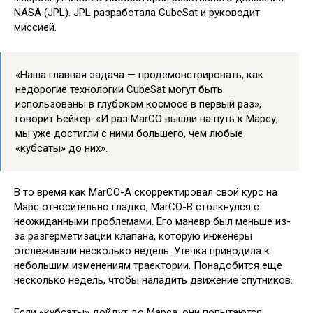
NASA (JPL). JPL разработала CubeSat и руководит
миссией.
«Наша главная задача — продемонстрировать, как
недорогие технологии CubeSat могут быть
использованы в глубоком космосе в первый раз»,
говорит Бейкер. «И раз MarCO вышли на путь к Марсу,
мы уже достигли с ними большего, чем любые
«кубсаты» до них».
В то время как MarCO-A скорректировал свой курс на
Марс относительно гладко, MarCO-B столкнулся с
неожиданными проблемами. Его маневр был меньше из-
за разгерметизации клапана, которую инженеры
отслеживали несколько недель. Утечка приводила к
небольшим изменениям траектории. Понадобится еще
несколько недель, чтобы наладить движение спутников.
Если «кубсаты» дойдут до Марса, они попытаются