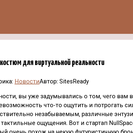
 костюм для виртуальной реальности
рика:
Новости
Автор:
SitesReady
ности, вы уже задумывались о том, чего вам в 
евозможность что-то ощутить и потрогать си
ствительно незабываемым, различные энтуз
тактильные ощущения. Вот и стартап NullSpac
ый очень похож на некую футуристичную бро