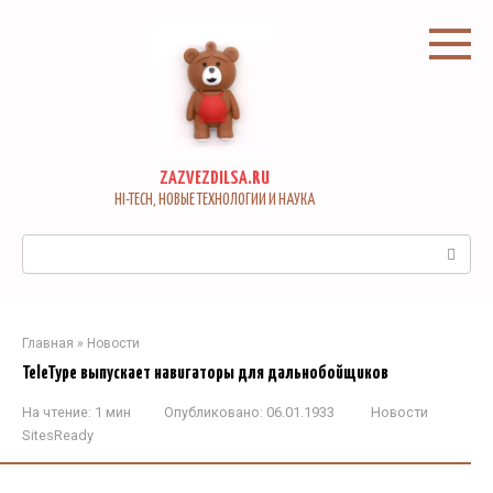
Перейти
к
контенту
ZAZVEZDILSA.RU
HI-TECH, НОВЫЕ ТЕХНОЛОГИИ И НАУКА
Поиск:
Главная
»
Новости
TeleType выпускает навигаторы для дальнобойщиков
На чтение:
1 мин
Опубликовано:
06.01.1933
Новости
SitesReady