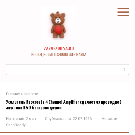
Перейти
к
контенту
ZAZVEZDILSA.RU
HI-TECH, НОВЫЕ ТЕХНОЛОГИИ И НАУКА
Поиск:
Главная
»
Новости
Усилитель Beocreate 4 Channel Amplifier сделает из проводной
акустики B&O беспроводную»
На чтение:
2 мин
Опубликовано:
22.07.1916
Новости
SitesReady