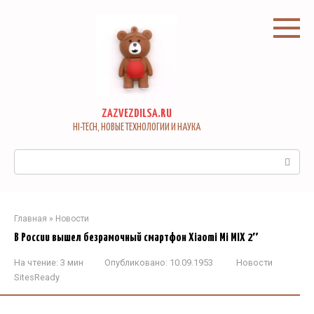
Перейти
к
контенту
ZAZVEZDILSA.RU
HI-TECH, НОВЫЕ ТЕХНОЛОГИИ И НАУКА
Поиск:
Главная
»
Новости
В России вышел безрамочный смартфон Xiaomi Mi MIX 2″
На чтение:
3 мин
Опубликовано:
10.09.1953
Новости
SitesReady