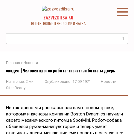
Перейти
к
контенту
ZAZVEZDILSA.RU
HI-TECH, НОВЫЕ ТЕХНОЛОГИИ И НАУКА
Поиск:
Главная
»
Новости
#видео | Человек против робота: эпическая битва за дверь
На чтение:
2 мин
Опубликовано:
17.09.1971
Новости
SitesReady
Не так давно мы рассказывали вам о новом трюке,
которому инженеры компании Boston Dynamics научили
своего механического питомца SpotMini. Робот-собака
обзавёлся рукой-манипулятором и теперь умеет
открывать двери, мешающие ему попасть в следующее