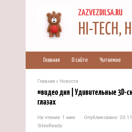
Перейти
ZAZVEZDILSA.RU
к
контенту
HI-TECH,
Главная
О сайте
Читаемое
Главная
»
Новости
#видео дня | Удивительные 3D-с
глазах
На чтение:
1 мин
Опубликовано:
20.1
SitesReady