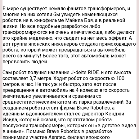
В мире существует немало фанатов трансформеров, и
многие из них хотели бы увидеть изменяющихся
роботов не в кинофильме Майкла Бэя, а в реальной
жизни. Но все подобные разработки либо
трансформируются не очень впечатляюще, либо делают
это крайне медленно, что сводит на нет
весь эффект. А
вот группа японских инженеров создала прямоходящего
робота, который может превращаться в автомобиль
всего за минуту! Более того, этот автомобиль может
перевозить людей.
Сам робот получил название J-deite RIDE, и его высота
составляет 3,7 метра. Ходит робот со скоростью 100
метров в час. Не так уж и быстро, зато вот после
превращения в автомобиль на 4 колесах его скорость
значительно увеличивается и сравнима со
среднестатистическим катом из парка развлечений. За
созданием робота стоит фирма Brave Robotics, а
идейным вдохновителем стал ее директор Кенджи
Исида, который сказал, что прототипом робота
послужили трансформеры, которых он «в детстве видел
в аниме». Помимо Brave Robotics в разработке
принимали участие Asratec, филиал японского