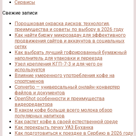
Сервисы
Свежие записи
Порошковая окраска дисков: технология,
преимущества и советы по выбору в 2026 году
Как найти биржу микрозадач для эффективного
продвижения сайтов и аккаунтов в социальных
сетях
Как выбрать лучший гофрированный бумажный
наполнитель для упаковки и переезда
Узел крепления КГП-7-3 и для чего он
используется
Влияние умеренного употребления кофе на
спортсменов
Convertio — универсальный онлайн-конвертер
файлов и документов
OpenShot особенности и преимущества
видеоредактора
В каком кофе больше всего молока обзор
популярных напитков
Как растет кофе в своей естественной среде
Как перекрыть печку УАЗ Буханка
Как подготовиться к поездке в Сербию в 2026 году