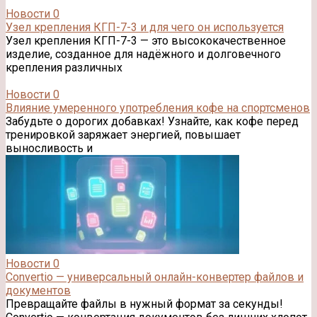
Новости
0
Узел крепления КГП-7-3 и для чего он используется
Узел крепления КГП-7-3 — это высококачественное
изделие, созданное для надёжного и долговечного
крепления различных
Новости
0
Влияние умеренного употребления кофе на спортсменов
Забудьте о дорогих добавках! Узнайте, как кофе перед
тренировкой заряжает энергией, повышает
выносливость и
Новости
0
Convertio — универсальный онлайн-конвертер файлов и
документов
Превращайте файлы в нужный формат за секунды!