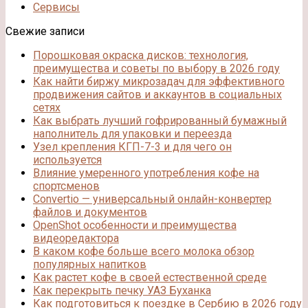
Сервисы
Свежие записи
Порошковая окраска дисков: технология,
преимущества и советы по выбору в 2026 году
Как найти биржу микрозадач для эффективного
продвижения сайтов и аккаунтов в социальных
сетях
Как выбрать лучший гофрированный бумажный
наполнитель для упаковки и переезда
Узел крепления КГП-7-3 и для чего он
используется
Влияние умеренного употребления кофе на
спортсменов
Convertio — универсальный онлайн-конвертер
файлов и документов
OpenShot особенности и преимущества
видеоредактора
В каком кофе больше всего молока обзор
популярных напитков
Как растет кофе в своей естественной среде
Как перекрыть печку УАЗ Буханка
Как подготовиться к поездке в Сербию в 2026 году