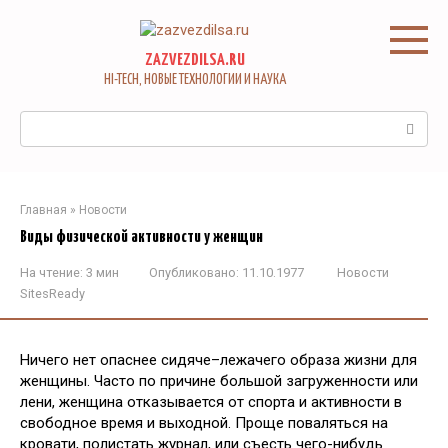
Перейти
к
контенту
ZAZVEZDILSA.RU
HI-TECH, НОВЫЕ ТЕХНОЛОГИИ И НАУКА
Поиск:
Главная
»
Новости
Виды физической активности у женщин
На чтение:
3 мин
Опубликовано:
11.10.1977
Новости
SitesReady
Ничего нет опаснее сидяче–лежачего образа жизни для
женщины. Часто по причине большой загруженности или
лени, женщина отказывается от спорта и активности в
свободное время и выходной. Проще поваляться на
кровати, полистать журнал, или съесть чего-нибудь