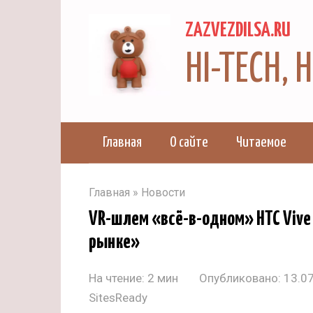
Перейти
ZAZVEZDILSA.RU
к
контенту
HI-TECH,
Главная
О сайте
Читаемое
Главная
»
Новости
VR-шлем «всё-в-одном» HTC Vive
рынке»
На чтение:
2 мин
Опубликовано:
13.0
SitesReady