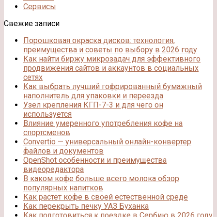
Сервисы
Свежие записи
Порошковая окраска дисков: технология,
преимущества и советы по выбору в 2026 году
Как найти биржу микрозадач для эффективного
продвижения сайтов и аккаунтов в социальных
сетях
Как выбрать лучший гофрированный бумажный
наполнитель для упаковки и переезда
Узел крепления КГП-7-3 и для чего он
используется
Влияние умеренного употребления кофе на
спортсменов
Convertio — универсальный онлайн-конвертер
файлов и документов
OpenShot особенности и преимущества
видеоредактора
В каком кофе больше всего молока обзор
популярных напитков
Как растет кофе в своей естественной среде
Как перекрыть печку УАЗ Буханка
Как подготовиться к поездке в Сербию в 2026 году