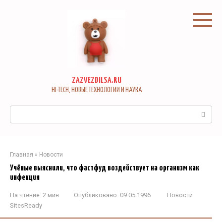
Перейти
к
контенту
ZAZVEZDILSA.RU
HI-TECH, НОВЫЕ ТЕХНОЛОГИИ И НАУКА
Поиск:
Главная
»
Новости
Учёные выяснили, что фастфуд воздействует на организм как
инфекция
На чтение:
2 мин
Опубликовано:
09.05.1996
Новости
SitesReady