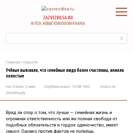
Перейти
к
контенту
ZAZVEZDILSA.RU
HI-TECH, НОВЫЕ ТЕХНОЛОГИИ И НАУКА
Поиск:
Главная
»
Новости
Учёные выяснили, что семейные люди более счастливы, нежели
холостые
На чтение:
2 мин
Опубликовано:
10.08.1922
Новости
SitesReady
Вряд ли спор о том, что лучше — семейная жизнь и
огромная ответственность или же полная свобода от
подобных обязательств и гордое одиночество, имеет
смысл. Однако против фактов не попрёшь.