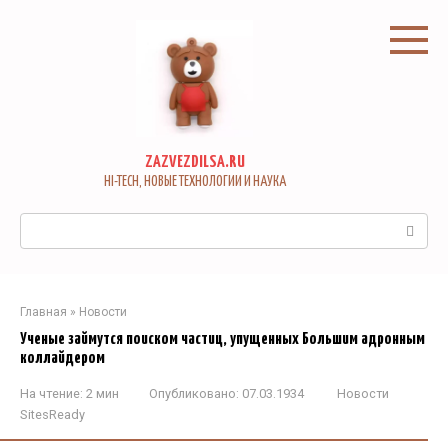
Перейти
к
контенту
ZAZVEZDILSA.RU
HI-TECH, НОВЫЕ ТЕХНОЛОГИИ И НАУКА
Поиск:
Главная
»
Новости
Ученые займутся поиском частиц, упущенных Большим адронным
коллайдером
На чтение:
2 мин
Опубликовано:
07.03.1934
Новости
SitesReady