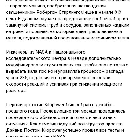
– паровая машина, изобретенная шотландским
священником Робертом Стирлингом еще в начале XIX
века. В данном случае она представляет собой набор из
замкнутой системы труб и сосудов, заполненных жидким
натрием, и поршней, на которые давит расплавленный
металл, подогреваемый произвольным источником тепла.
Инженеры из NASA и Национального
исследовательского центра в Неваде дополнительно
модифицировали эту установку так, чтобы она не только
вырабатывала ток, но и управляла процессом распада
урана-235, подавляя его при чрезмерно высокой
скорости реакций и усиливая при снижении мощности
реактора.
Первый прототип Kilopower был собран в декабре
прошлого года. Последующие три месяца проводилась
проверка его стабильности в штатных и нештатных
ситуациях. Как отметил ведущий конструктор проекта
Дэйвид Постон, Kilopower успешно прошел все тесты и
превзошел ожидания NASA.