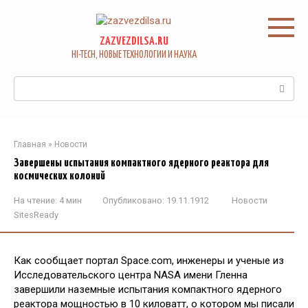
Перейти
к
контенту
ZAZVEZDILSA.RU
HI-TECH, НОВЫЕ ТЕХНОЛОГИИ И НАУКА
Поиск:
Главная
»
Новости
Завершены испытания компактного ядерного реактора для
космических колоний
На чтение:
4 мин
Опубликовано:
19.11.1912
Новости
SitesReady
Как сообщает портал Space.com, инженеры и ученые из
Исследовательского центра NASA имени Гленна
завершили наземные испытания компактного ядерного
реактора мощностью в 10 киловатт, о котором мы писали